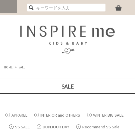
toggle
navigation
HOME
>
SALE
SALE
APPAREL
INTERIOR and OTHERS
WINTER BIG SALE
SS SALE
BONJOUR DAY
Recommend SS Sale