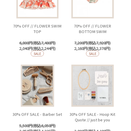
70% OFF // FLOWER SWIM
70% OFF // FLOWER
TOP
BOTTOM SWIM
6,800円(税込7,480円)
7,200円(税込7,920円)
2,040円(税込2,244円)
2,160円(税込2,376円)
SALE
SALE
30% OFF SALE - Barber Set
30% OFF SALE - Hoop Kit
Quote // just be you
5,500円(税込6,050円)