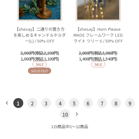
【shesay】二通りの置き方
【shesay】Horn Please
を楽しめるキャンドルホルダ
MADE フレームワーク LED
ー(L) / 50% OFF
ライト ツリー S / 50% OFF
2,000円(税込2,200円)
2,800円(税込3,080円)
1,000円(税込1,100円)
1,400円(税込1,540円)
SALE
SALE
SOLD OUT
1
2
3
4
5
6
7
8
9
10
115商品中1〜12商品