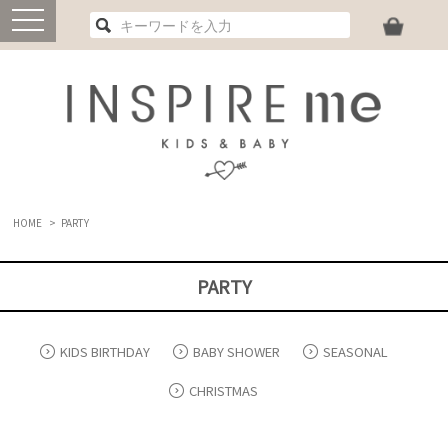
toggle
navigation
HOME
>
PARTY
PARTY
KIDS BIRTHDAY
BABY SHOWER
SEASONAL
CHRISTMAS