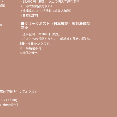
だけ
・15,000円（税別）以上の購入で送料無料
記載
〈一部大型商品対象外〉
〈沖縄県800円（税別）/離島応相談〉
※日時指定可
クリックポスト（日本郵便）※対象商品
時に
のみ
・送料全国一律200円（税別）
・ポストへの投函となり、一部地域を除きお届けに
3日〜４日かかります。
※日時指定不可
※補償対象外
間年中無休で受け付けております）
00～17：00】
時間年中無休受付】